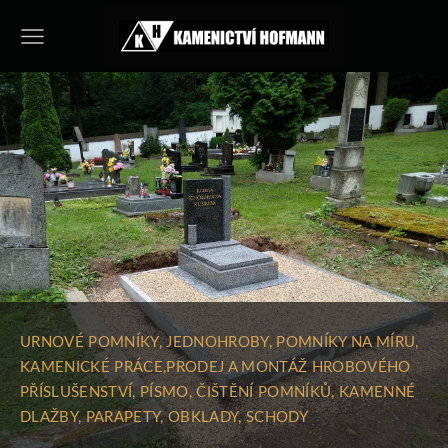
URNOVÉ POMNÍKY, JEDNOHROBY, POMNÍKY NA MÍRU,
KAMENICKÉ PRÁCE,PRODEJ A MONTÁŽ HROBOVÉHO
PŘÍSLUŠENSTVÍ, PÍSMO, ČIŠTĚNÍ POMNÍKŮ, KAMENNÉ
DLAŽBY, PARAPETY, OBKLADY, SCHODY