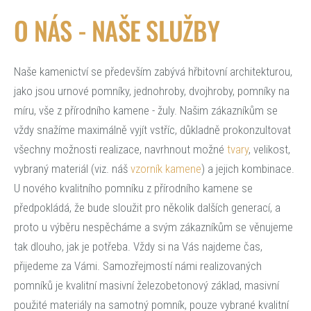
O NÁS - NAŠE SLUŽBY
Naše kamenictví se především zabývá hřbitovní architekturou,
jako jsou urnové pomníky, jednohroby, dvojhroby, pomníky na
míru, vše z přírodního kamene - žuly. Našim zákazníkům se
vždy snažíme maximálně vyjít vstříc, důkladně prokonzultovat
všechny možnosti realizace, navrhnout možné
tvary
, velikost,
vybraný materiál (viz. náš
vzorník kamene
) a jejich kombinace.
U nového kvalitního pomníku z přírodního kamene se
předpokládá, že bude sloužit pro několik dalších generací, a
proto u výběru nespěcháme a svým zákazníkům se věnujeme
tak dlouho, jak je potřeba. Vždy si na Vás najdeme čas,
přijedeme za Vámi. Samozřejmostí námi realizovaných
pomníků je kvalitní masivní železobetonový základ, masivní
použité materiály na samotný pomník, pouze vybrané kvalitní