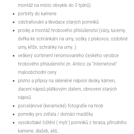
montáž na místo obvykle do 3 týdnů)
portréty do kamene
odstraňování a likvidace starých pomníků
prodej a montáž hrobového příslušenství (vázy, lucerny,
dvířka ke schránkám na urny, sošky z pískovce, ozdobné
urny, kříže, schránky na urny…)
veškerý sortiment renomovaného českého výrobce
hrobového příslušenství zn. Antico za "internetové"
maloobchodní ceny
písmo a přípisy na skleněné nápisní desky, kámen,
zlacení nápisů plátkovým zlatem, obnovení starých
nápisů
porcelánové (keramické) fotografie na hrob
pomníky pro zvířata / domácí mazlíčky
vysokotlaké čištění ( mytí ) pomníků z terasa, přírodního
kamene, dlažeb, atd,..