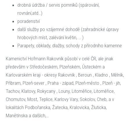
drobná údržba / servis pomníků (spárování,
rovnání,atd…)
poradenství
další služby po vzájemné dohodě (zahradnické úpravy
hrobových míst, zalévání květin, … )
Parapety, obklady, dlažby, schody z přírodního kamenne
Kamenictví Hofmann Rakovník působí v celé ČR, ale jinak
především v Středočeském, Plzeňském, Ústeckém a
Karlovarském kraji - okresy Rakovník , Beroun , Kladno , Mělník,
Příbram, Plzeň-sever , Praha - západ, Plzeň-město , Plzeň - jih,
Tachov, Klatovy, Rokycany , Louny, Litoměřice, Litoměřice,
Chomutov, Most, Teplice, Karlovy Vary, Sokolov, Cheb, a v
lokalitách Podbořanska, Žatecka, Kralovicka, Žluticka,
Manětínska a dalších,…